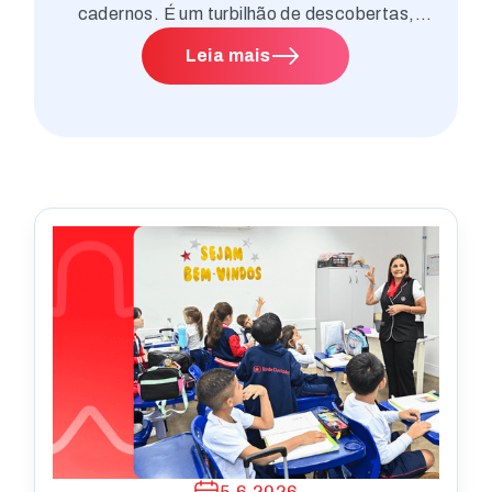
cadernos. É um turbilhão de descobertas,
aprendizados e, claro, alguns desafios. E,
Leia mais
nesse ritmo, cuidar da saúde mental dos nossos
jovens é tão importante quanto garantir um bom
desempenho nas provas. Afinal, corpo são,
mente sã, não é mesmo? E é exatamente aí que
a Educação Física entra em campo, ou melhor,
em quadra! Neste artigo, vamos bater um papo
super importante sobre como a atividade física
regular é uma verdadeira aliada para o bem-
estar psicológico dos nossos alunos. Vamos
explorar juntos como o movimento, o esporte e
a brincadeira podem ser ferramentas poderosas
para reduzir o estresse e a ansiedade,
promovendo um desenvolvimento integral e
feliz.
5.6.2026