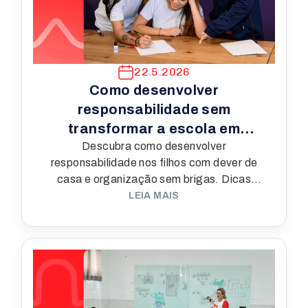
22.5.2026
Como desenvolver
responsabilidade sem
transformar a escola em
Descubra como desenvolver
campo de batalha
responsabilidade nos filhos com dever de
casa e organização sem brigas. Dicas
práticas da Rede Decisão para famílias.
LEIA MAIS