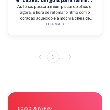
eficazes: um guia para famílias
As férias passaram num piscar de olhos e,
modernas
agora, é hora de retomar o ritmo com o
coração aquecido e a mochila cheia de
novas possibilidades. A volta às aulas pode
LEIA MAIS
gerar ansiedade, mas com acolhimento,
planejamento e boas práticas, esse
retorno pode ser leve, produtivo e cheio de
afeto. Aqui na Rede Decisão, a gente
acredita que a educação vai além da sala
1
...
de aula, ela acontece no cuidado diário,
nas pequenas conquistas e nas relações
que construímos com cada estudante e
suas famílias. Por isso, separamos
algumas dicas para ajudar nesse recomeço
com o pé direito, transformando o dever de
casa em um momento de conexão e
aprendizado, sem sobrecarga e com muita
autonomia. Este guia prático é pensado
NOSSO UNIVERSO