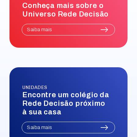
para pais e responsáveis que buscam
Conheça mais sobre o
estratégias eficazes para apoiar seus
Universo Rede Decisão
filhos, utilizando insights da
neuropsicopedagogia e as melhores
Saiba mais
práticas para um aprendizado significativo.
UNIDADES
Encontre um colégio da
Rede Decisão próximo
à sua casa
Saiba mais