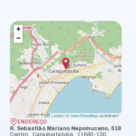
+
−
Leaflet
|
©
OpenStreetMap
contributors
ENDEREÇO
R. Sebastião Mariano Nepomuceno, 518
Centro
,
Caraguatatuba
,
11660-130