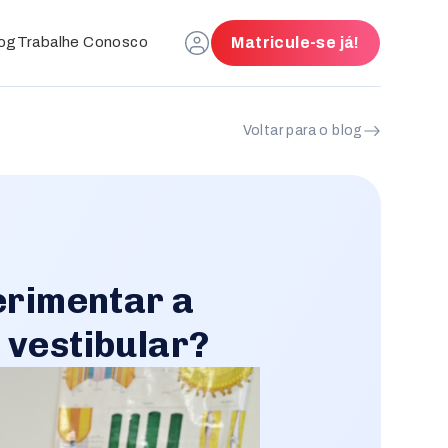
og
Trabalhe Conosco
Matricule-se já!
Voltar para o blog
erimentar a
 vestibular?