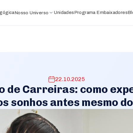
gógica
Unidades
Programa
Embaixadores
Bl
Nosso
Universo
Educação Infantil
Anos Iniciais
Anos Finais
Ensino Médio
22.10.2025
Período Complementar
o de Carreiras: como exp
os sonhos antes mesmo do
Núcleo Cultural e Esportivo