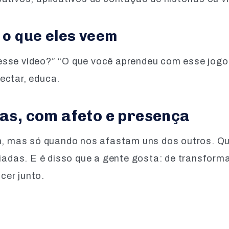
 o que eles veem
esse vídeo?” “O que você aprendeu com esse jog
ectar, educa.
das, com afeto e presença
sim, mas só quando nos afastam uns dos outros. 
liadas. E é disso que a gente gosta: de transform
cer junto.