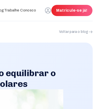
og
Trabalhe Conosco
Matricule-se já!
Voltar para o blog
o equilibrar o
colares