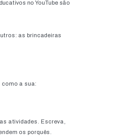
educativos no YouTube são
tros: as brincadeiras
s como a sua:
ras atividades. Escreva,
tendem os porquês.