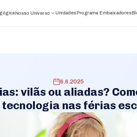
gógica
Unidades
Programa
Embaixadores
Bl
Nosso
Universo
Educação Infantil
Anos Iniciais
Anos Finais
Ensino Médio
6.6.2025
Período Complementar
ias: vilãs ou aliadas? Com
 tecnologia nas férias es
Núcleo Cultural e Esportivo