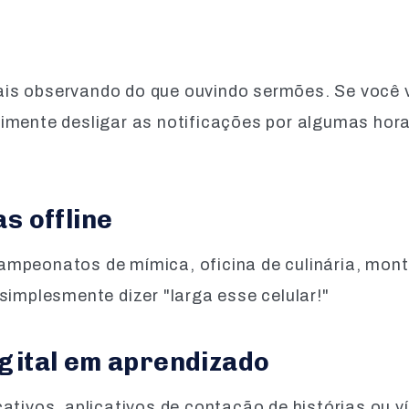
s observando do que ouvindo sermões. Se você vi
imente desligar as notificações por algumas hora
as offline
mpeonatos de mímica, oficina de culinária, mon
simplesmente dizer "larga esse celular!"
igital em aprendizado
ativos, aplicativos de contação de histórias ou v