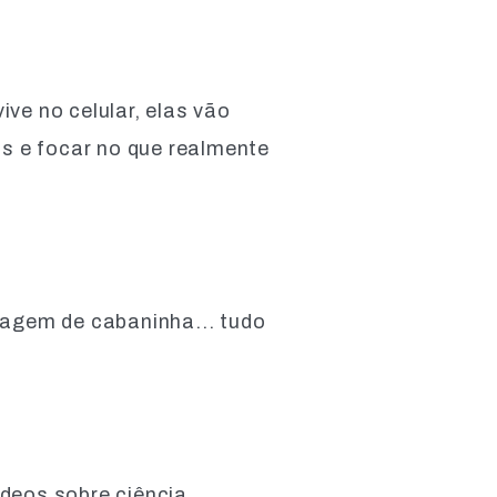
ve no celular, elas vão
s e focar no que realmente
tagem de cabaninha... tudo
ídeos sobre ciência.