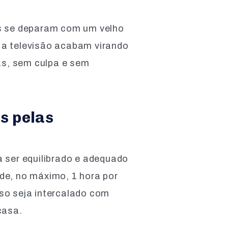
ias se deparam com um velho
é a televisão acabam virando
as, sem culpa e sem
as pelas
a ser equilibrado e adequado
 de, no máximo, 1 hora por
uso seja intercalado com
casa.